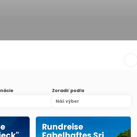
inácie
Zoradiť podľa
Náš výber
se
Rundreise
ieck"
Fabelhaftes Sri