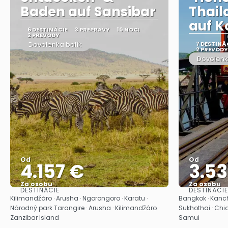
Baden auf Sansibar
Thail
auf K
6 DESTINÁCIE
3 PREPRAVY
10 NOCI
2 PREVODY
Dovolenka balík
7 DESTINÁ
2 PREVODY
Dovolenk
Od
Od
4.157 €
3.5
Za osobu
Za osobu
DESTINÁCIE
DESTINÁCIE
Pozrieť sa
Kilimandžáro · Arusha · Ngorongoro · Karatu ·
Bangkok · Kanch
Národný park Tarangire · Arusha · Kilimandžáro ·
Sukhothai · Chi
Zanzibar Island
Samui