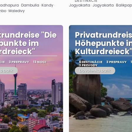
DESTINÁCIE
Pozrieť sa
Pozrieť sa
adhapura · Dambulla · Kandy ·
Jogyakarta · Jogyakarta · Balikpa
bo · Maledivy
trundreise "Die
Privatrundreis
punkte im
Höhepunkte i
rdreieck"
Kulturdreieck
CIE
3 PREPRAVY
13 NOCI
6 DESTINÁCIE
3 PREPRAVY
3 PREVODY
a balík
Dovolenka balík