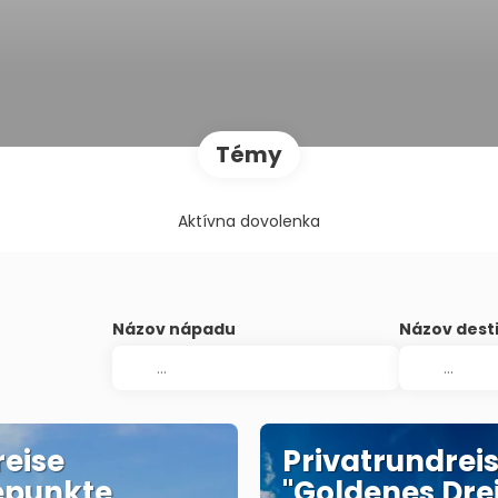
Témy
Aktívna dovolenka
Názov nápadu
Názov dest
eise
Privatrundrei
epunkte
"Goldenes Dre