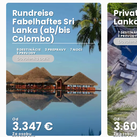
Rundreise
Priva
Fabelhaftes Sri
Lank
Lanka (ab/bis
7 DESTINÁ
Colombo)
3 PREVODY
Dovolenk
9 DESTINÁCIE
3 PREPRAVY
7 NOCI
3 PREVODY
Dovolenka balík
Od
Od
3.347 €
3.6
Za osobu
Za osobu