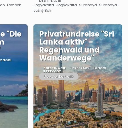
DESTINÁCIE
Pozrieť sa
pan · Lombok
Jogyakarta · Jogyakarta · Surabaya · Surabaya ·
Južný Bali
e "Die
Privatrundreise "Sri
m
Lanka aktiv" -
"
Regenwald und
Wanderwege"
12 NOCI
7 DESTINÁCIE
3 PREPRAVY
14 NOCI
3 PREVODY
Dovolenka balík