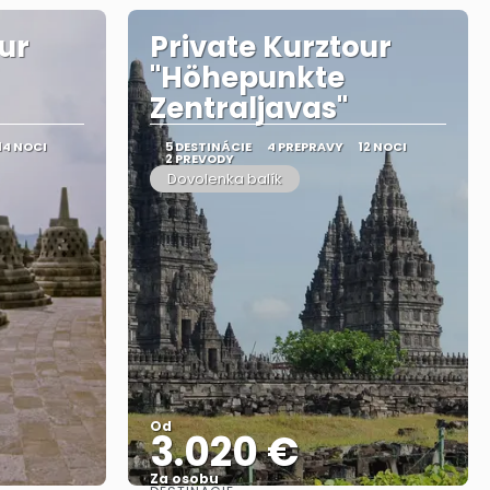
ur
Private Kurztour
"Höhepunkte
Zentraljavas"
14 NOCI
5 DESTINÁCIE
4 PREPRAVY
12 NOCI
2 PREVODY
Dovolenka balík
Od
3.020 €
Za osobu