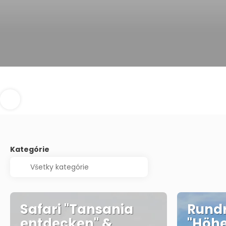
Kategórie
Safari "Tansania
Rundr
entdecken" &
"Höh