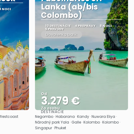
Lanka (ab/bis
8 NOCI
Colombo)
10 DESTINÁCIE
4 PREPRAVY
8 NOCI
5 PREVODY
Dovolenka balík
Od
3.279 €
Za osobu
DESTINÁCIE
Pozrieť sa
 · Westcoast
Negombo · Habarana · Kandy · Nuwara Eliya ·
Národný park Yala · Galle · Kolombo · Kolombo ·
Singapur · Phuket