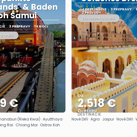
ands" & Baden
4 DESTINÁCIE
3 PREPRAVY
oh Samui
2 PREVODY
Dovolenka balík
CIE
3 PREPRAVY
14 NOCI
a balík
Od
39 €
2.518 €
Za osobu
DESTINÁCIE
Pozrieť sa
Pozrieť sa
anaburi (Rieka Kwai) · Ayutthaya ·
Nové Dillí · Agra · Jaipur · Nové Dillí
ang Rai · Chiang Mai · Ostrov Koh