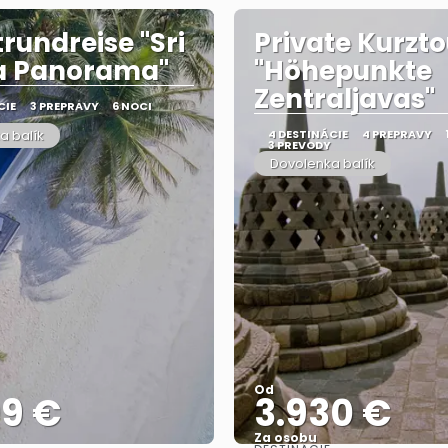
trundreise "Sri
Private Kurzto
a Panorama"
"Höhepunkte
Zentraljavas"
CIE
3 PREPRAVY
6 NOCI
a balík
4 DESTINÁCIE
4 PREPRAVY
3 PREVODY
Dovolenka balík
Od
09 €
3.930 €
Za osobu