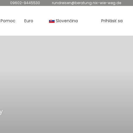
09602-9445530
rundreisen@beratung.nix-wie-weg.de
Pomoc
Euro
Slovenčina
Prihlásiť sa
y