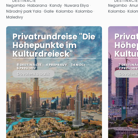
DESTINÁCIE
DESTINÁCIE
Pozrieť sa
Negombo · Habarana · Kandy · Nuwara Eliya ·
Negombo · Anur
Národný park Yala · Galle · Kolombo · Kolombo ·
Kolombo · Kolom
Maledivy
Privatrundreise "Die
Priva
Höhepunkte im
Höhe
Kulturdreieck"
Kultu
8 DESTINÁCIE
4 PREPRAVY
14 NOCI
7 DESTINÁ
6 PREVODY
2 PREVODY
Dovolenka balík
Dovolenk