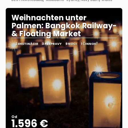
Pozrieť sa
Weihnachten unter
Palmen: Bangkok Railway-
& Floating Market
2 DESTINÁCIE
3 PREPRAVY
9 NOCI
1 ČINNOSŤ
Od
1.596 €