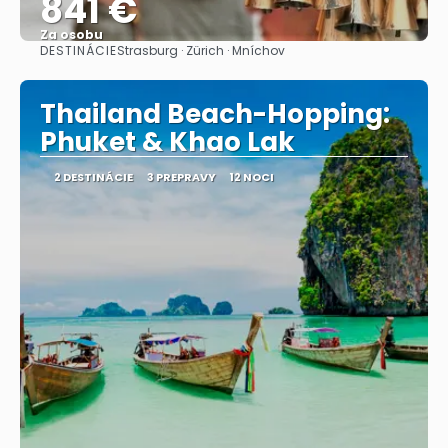
841 €
Za osobu
DESTINÁCIE
Strasburg · Zürich · Mníchov
Pozrieť sa
Thailand Beach-Hopping:
Phuket & Khao Lak
2 DESTINÁCIE
3 PREPRAVY
12 NOCI