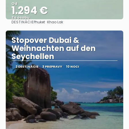
Od
1.294 €
Za osobu
DESTINÁCIE
Phuket · Khao Lak
Pozrieť sa
Stopover Dubai &
Weihnachten auf den
Seychellen
2 DESTINÁCIE
3 PREPRAVY
10 NOCI