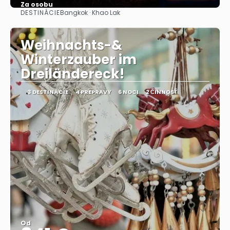
Za osobu
DESTINÁCIE
Bangkok · Khao Lak
Pozrieť sa
Weihnachts-&
Winterzauber im
Dreiländereck!
3 DESTINÁCIE
4 PREPRAVY
6 NOCI
2 ČINNOSŤ
Od