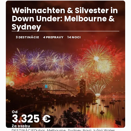
Weihnachten & Silvester in
Down Under: Melbourne &
Sydney
3 DESTINÁCIE
4 PREPRAVY
14 NOCI
Od
3.325 €
Za osobu
DESTINÁCIE
Dubaj · Melbourne · Sydney, Nový Južný Wales