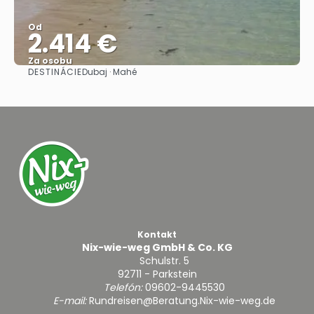
Od
2.414 €
Za osobu
DESTINÁCIE
Dubaj · Mahé
Pozrieť sa
Kontakt
Nix-wie-weg GmbH & Co. KG
Schulstr. 5
92711 - Parkstein
Telefón:
09602-9445530
E-mail:
Rundreisen@Beratung.Nix-wie-weg.de