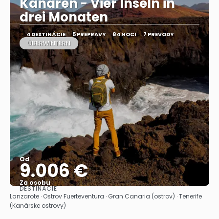
Kanaren - Vier Inseln in
drei Monaten
4 DESTINÁCIE
5 PREPRAVY
84 NOCI
7 PREVODY
ÜBERWINTERN
Od
9.006 €
Za osobu
DESTINÁCIE
Pozrieť sa
Lanzarote · Ostrov Fuerteventura · Gran Canaria (ostrov) · Tenerife
(Kanárske ostrovy)