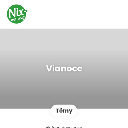
Vianoce
Témy
Aktívna dovolenka